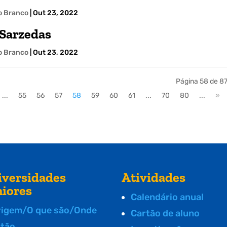
lo Branco
|
Out 23, 2022
/Sarzedas
lo Branco
|
Out 23, 2022
Página 58 de 8
...
55
56
57
58
59
60
61
...
70
80
...
»
iversidades
Atividades
niores
Calendário anual
rigem/O que são/Onde
Cartão de aluno
stão