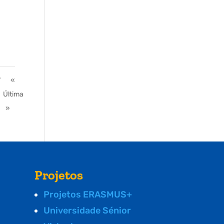
7
«
Última
»
Projetos
Projetos ERASMUS+
Universidade Sénior