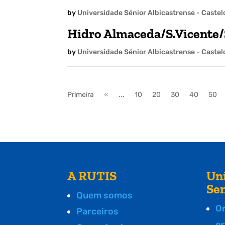
by
Universidade Sénior Albicastrense - Caste
Hidro Almaceda/S.Vicente
by
Universidade Sénior Albicastrense - Caste
Primeira
«
...
10
20
30
40
50
A RUTIS
Un
Se
Quem somos
O
Parceiros
e