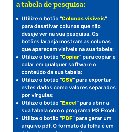
a tabela de pesquisa:
Utilize o botão "
Colunas visíveis
"
para desativar colunas que não
deseje ver na sua pesquisa. Os
botões laranja mostram as colunas
que aparecem visíveis na sua tabela;
Utilize o botão "
Copiar
" para copiar e
colar em qualquer software o
conteúdo da sua tabela;
Utilize o botão "
CSV
" para exportar
estes dados como valores separados
por vírgulas;
Utilize o botão "
Excel
" para abrir a
sua tabela com o programa MS Excel;
Utilize o botão "
PDF
" para gerar um
arquivo pdf. O formato da folha é em