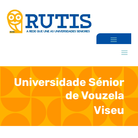
Universidade Sénior
de Vouzela
Viseu