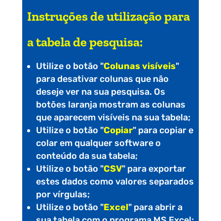
Instruções de utilização para
a tabela de pesquisa:
Utilize o botão "
Colunas visíveis
"
para desativar colunas que não
deseje ver na sua pesquisa. Os
botões laranja mostram as colunas
que aparecem visíveis na sua tabela;
Utilize o botão "
Copiar
" para copiar e
colar em qualquer software o
conteúdo da sua tabela;
Utilize o botão "
CSV
" para exportar
estes dados como valores separados
por vírgulas;
Utilize o botão "
Excel
" para abrir a
sua tabela com o programa MS Excel;