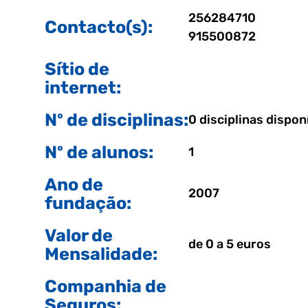
256284710
Contacto(s):
915500872
Sítio de
internet:
Nº de disciplinas:
0 disciplinas dispon
Nº de alunos:
1
Ano de
2007
fundação:
Valor de
de 0 a 5 euros
Mensalidade:
Companhia de
Seguros: