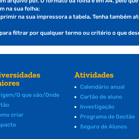
 um arquivo pdf. O formato da folha é em A4, pelo qu
m na sua folha;
mprimir na sua impressora a tabela
.
Tenha também ate
 para filtrar por qualquer termo ou critério o que de
iversidades
Atividades
niores
Calendário anual
rigem/O que são/Onde
Cartão de aluno
stão
Investigação
omo criar
Programa de Gestão
mpacto
Seguro de Alunos