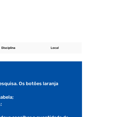
Disciplina
Local
esquisa. Os botões laranja
tabela;
;