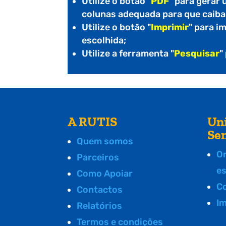
Utilize o botão "
PDF
" para gerar
colunas adequada para que caiba
Utilize o botão "
Imprimir
" para i
escolhida;
Utilize a ferramenta "
Pesquisar
"
A RUTIS
Un
Se
Quem somos
O
Parceiros
e
Como Apoiar
C
Contactos
I
Relatórios
Termos e condições