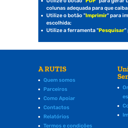
Utilize o botão "
PDF
" para gerar
colunas adequada para que caiba
Utilize o botão "
Imprimir
" para i
escolhida;
Utilize a ferramenta "
Pesquisar
"
A RUTIS
Un
Se
Quem somos
O
Parceiros
e
Como Apoiar
C
Contactos
I
Relatórios
Termos e condições