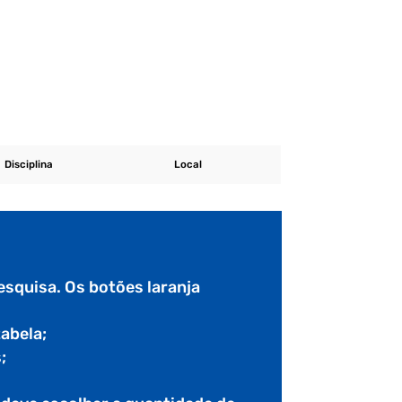
Disciplina
Local
esquisa. Os botões laranja
tabela;
;