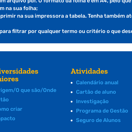
 um arquivo pdf. O formato da folha é em A4, pelo qu
m na sua folha;
mprimir na sua impressora a tabela
.
Tenha também ate
 para filtrar por qualquer termo ou critério o que de
iversidades
Atividades
niores
Calendário anual
rigem/O que são/Onde
Cartão de aluno
stão
Investigação
omo criar
Programa de Gestão
mpacto
Seguro de Alunos