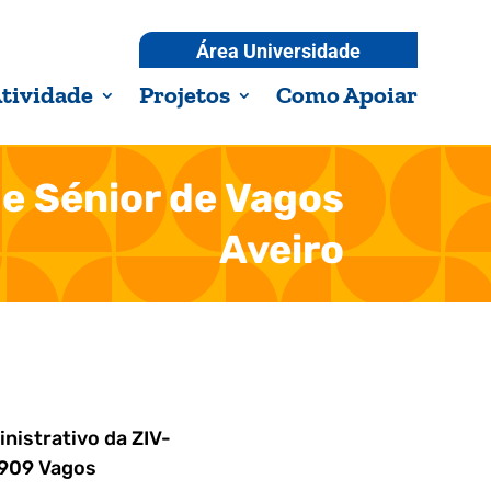
Área Universidade
tividade
Projetos
Como Apoiar
e Sénior de Vagos
Aveiro
nistrativo da ZIV-
909 Vagos