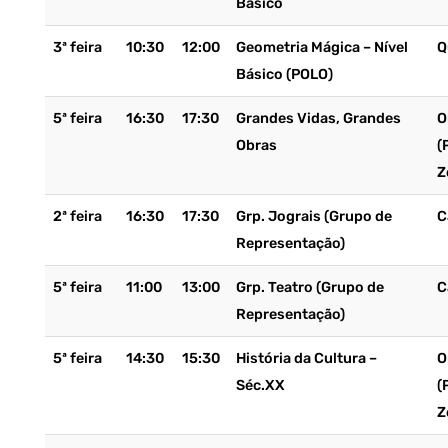
Básico
3ª feira
10:30
12:00
Geometria Mágica – Nível
Q
Básico (POLO)
5ª feira
16:30
17:30
Grandes Vidas, Grandes
O
Obras
(
Z
2ª feira
16:30
17:30
Grp. Jograis (Grupo de
C
Representação)
5ª feira
11:00
13:00
Grp. Teatro (Grupo de
C
Representação)
5ª feira
14:30
15:30
História da Cultura –
O
Séc.XX
(
Z