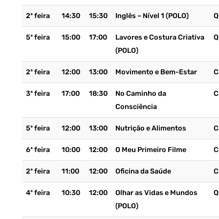
2ª feira
14:30
15:30
Inglês – Nível 1 (POLO)
Q
5ª feira
15:00
17:00
Lavores e Costura Criativa
Q
(POLO)
2ª feira
12:00
13:00
Movimento e Bem-Estar
C
3ª feira
17:00
18:30
No Caminho da
C
Consciência
5ª feira
12:00
13:00
Nutrição e Alimentos
C
6ª feira
10:00
12:00
O Meu Primeiro Filme
C
2ª feira
11:00
12:00
Oficina da Saúde
C
4ª feira
10:30
12:00
Olhar as Vidas e Mundos
Q
(POLO)