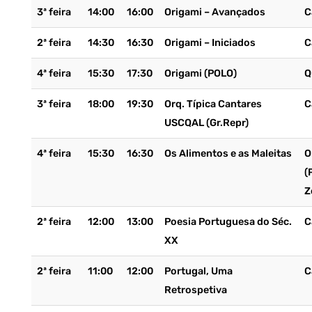
3ª feira
14:00
16:00
Origami – Avançados
C
2ª feira
14:30
16:30
Origami – Iniciados
C
4ª feira
15:30
17:30
Origami (POLO)
Q
3ª feira
18:00
19:30
Orq. Típica Cantares
C
USCQAL (Gr.Repr)
4ª feira
15:30
16:30
Os Alimentos e as Maleitas
O
(
Z
2ª feira
12:00
13:00
Poesia Portuguesa do Séc.
C
XX
2ª feira
11:00
12:00
Portugal, Uma
C
Retrospetiva