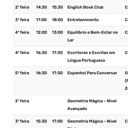
2ª feira
14:30
15:30
English Book Club
C
3ª feira
17:00
18:00
Entretenimento
C
4ª feira
12:00
13:00
Equilíbrio e Bem-Estar no
C
Lar
4ª feira
16:30
17:30
Escritores e Escritas em
C
Língua Portuguesa
5ª feira
16:30
17:30
Espanhol Para Conversar
O
(
Z
2ª feira
Geometria Mágica – Nível
Avançado
3ª feira
15:30
17:00
Geometria Mágica – Nível
C