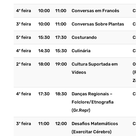
4ª feira
10:00
11:00
Conversas em Francês
C
3ª feira
10:00
11:00
Conversas Sobre Plantas
C
5ª feira
15:30
17:30
Costurando
C
4ª feira
14:30
15:30
Culinária
C
2ª feira
18:00
19:00
Cultura Suportada em
O
Vídeos
(
Z
4ª feira
17:30
18:30
Danças Regionais –
C
Folclore/Etnografia
(Gr.Repr)
3ª feira
11:00
12:00
Desafios Matemáticos
C
(Exercitar Cérebro)