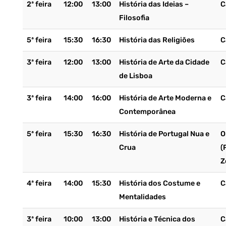
2ª feira
12:00
13:00
História das Ideias –
C
Filosofia
5ª feira
15:30
16:30
História das Religiões
C
3ª feira
12:00
13:00
História de Arte da Cidade
C
de Lisboa
3ª feira
14:00
16:00
História de Arte Moderna e
C
Contemporânea
5ª feira
15:30
16:30
História de Portugal Nua e
O
Crua
(
Z
4ª feira
14:00
15:30
História dos Costume e
C
Mentalidades
3ª feira
10:00
13:00
História e Técnica dos
C