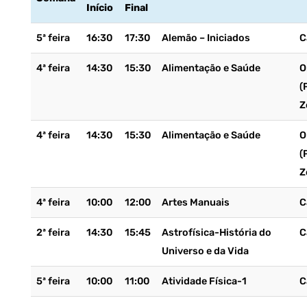
Início
Final
5ª feira
16:30
17:30
Alemão – Iniciados
C
4ª feira
14:30
15:30
Alimentação e Saúde
O
(
Z
4ª feira
14:30
15:30
Alimentação e Saúde
O
(
Z
4ª feira
10:00
12:00
Artes Manuais
C
2ª feira
14:30
15:45
Astrofísica-História do
C
Universo e da Vida
5ª feira
10:00
11:00
Atividade Física-1
C