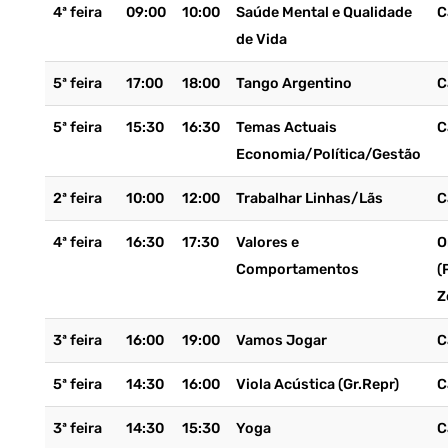
4ª feira
09:00
10:00
Saúde Mental e Qualidade
C
de Vida
5ª feira
17:00
18:00
Tango Argentino
C
5ª feira
15:30
16:30
Temas Actuais
C
Economia/Política/Gestão
2ª feira
10:00
12:00
Trabalhar Linhas/Lãs
C
4ª feira
16:30
17:30
Valores e
O
Comportamentos
(
Z
3ª feira
16:00
19:00
Vamos Jogar
C
5ª feira
14:30
16:00
Viola Acústica (Gr.Repr)
C
3ª feira
14:30
15:30
Yoga
C