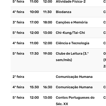
5ª feira
11:00
12:00
Atividade Física-2
C
4ª feira
10:00
11:30
Biodanza
C
3ª feira
17:00
18:00
Canções e Memória
C
5ª feira
12:00
13:00
Chi-Kung/Tai-Chi
C
4ª feira
11:00
12:00
Ciência e Tecnologia
C
5ª feira
17:30
19:00
Clube de Leitura (3.ª
O
sem/mês)
(
Z
2ª feira
Comunicação Humana
4ª feira
15:30
16:30
Comunicação Humana
C
5ª feira
12:00
13:00
Contos Portugueses do
C
Séc. XX