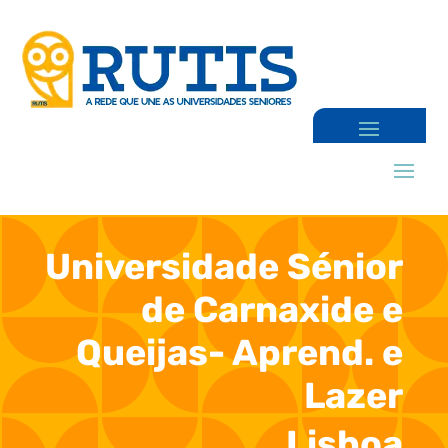
Universidade Sénior
de Carnaxide e
Queijas- Aprend. e
Lazer
Lisboa