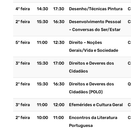
4ª feira
14:30
17:30
Desenho/Técnicas Pintura
C
2ª feira
15:30
16:30
Desenvolvimento Pessoal
C
– Conversas do Ser/Estar
5ª feira
11:00
12:30
Direito – Noções
C
Gerais/Vida e Sociedade
3ª feira
15:30
17:00
Direitos e Deveres dos
C
Cidadãos
2ª feira
15:30
16:30
Direitos e Deveres dos
Q
Cidadãos (POLO)
3ª feira
11:00
12:00
Efemérides e Cultura Geral
C
2ª feira
10:00
11:00
Encontros da Literatura
C
Portuguesa