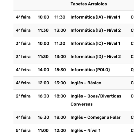
Tapetes Arraiolos
4ª feira
10:00
11:30
Informática (IA) – Nível 1
C
4ª feira
11:30
13:00
Informática (IB) – Nível 2
C
3ª feira
10:00
11:30
Informática (IC) – Nível 1
C
3ª feira
11:30
13:00
Informática (ID) – Nível 2
C
4ª feira
14:00
15:30
Informática (POLO)
Q
4ª feira
12:00
13:00
Inglês – Básico
C
2ª feira
16:30
18:00
Inglês – Boas/Divertidas
C
Conversas
4ª feira
16:30
18:00
Inglês – Começar a Falar
C
5ª feira
11:00
12:00
Inglês – Nível 1
C