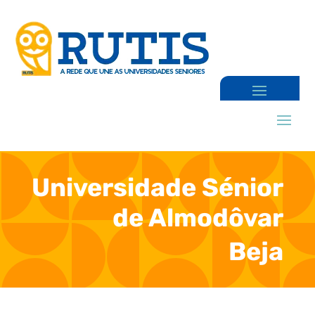
Universidade Sénior
de Almodôvar
Beja