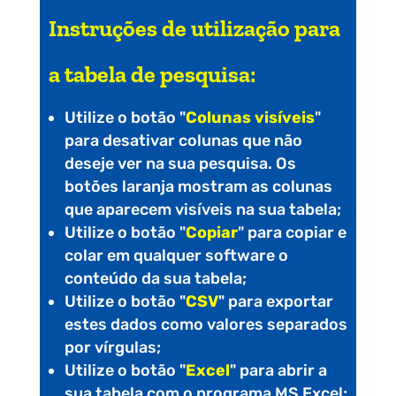
Instruções de utilização para
a tabela de pesquisa:
Utilize o botão "
Colunas visíveis
"
para desativar colunas que não
deseje ver na sua pesquisa. Os
botões laranja mostram as colunas
que aparecem visíveis na sua tabela;
Utilize o botão "
Copiar
" para copiar e
colar em qualquer software o
conteúdo da sua tabela;
Utilize o botão "
CSV
" para exportar
estes dados como valores separados
por vírgulas;
Utilize o botão "
Excel
" para abrir a
sua tabela com o programa MS Excel;