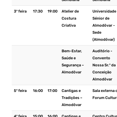
3ª feira
17:30
19:00
Atelier de
Universidade
Costura
Sénior de
Criativa
Almodôvar -
Sede
(Almodôvar)
Bem-Estar,
Auditório -
Saúde e
Convento
Segurança –
Nossa Sr.ª da
Almodôvar
Conceição
Almodôvar
5ª feira
16:00
17:00
Cantigas e
Sala externa 
Tradições –
Forum Cultur
Almodôvar
4ª feira
15:00
16:00
Cantigas e
Centro Cultur