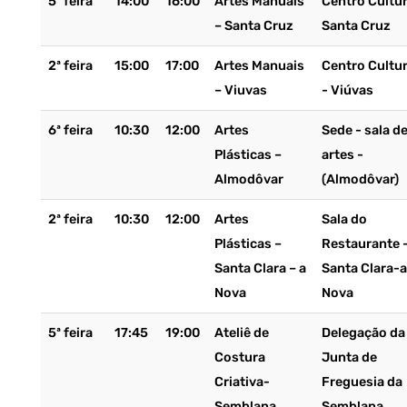
5ª feira
14:00
16:00
Artes Manuais
Centro Cultur
– Santa Cruz
Santa Cruz
2ª feira
15:00
17:00
Artes Manuais
Centro Cultur
– Viuvas
- Viúvas
6ª feira
10:30
12:00
Artes
Sede - sala d
Plásticas –
artes -
Almodôvar
(Almodôvar)
2ª feira
10:30
12:00
Artes
Sala do
Plásticas –
Restaurante 
Santa Clara – a
Santa Clara-a
Nova
Nova
5ª feira
17:45
19:00
Ateliê de
Delegação da
Costura
Junta de
Criativa-
Freguesia da
Semblana
Semblana