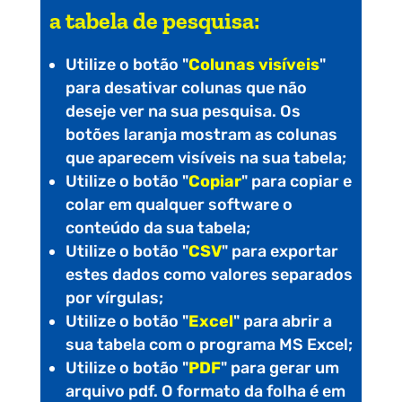
a tabela de pesquisa:
Utilize o botão "
Colunas visíveis
"
para desativar colunas que não
deseje ver na sua pesquisa. Os
botões laranja mostram as colunas
que aparecem visíveis na sua tabela;
Utilize o botão "
Copiar
" para copiar e
colar em qualquer software o
conteúdo da sua tabela;
Utilize o botão "
CSV
" para exportar
estes dados como valores separados
por vírgulas;
Utilize o botão "
Excel
" para abrir a
sua tabela com o programa MS Excel;
Utilize o botão "
PDF
" para gerar um
arquivo pdf. O formato da folha é em