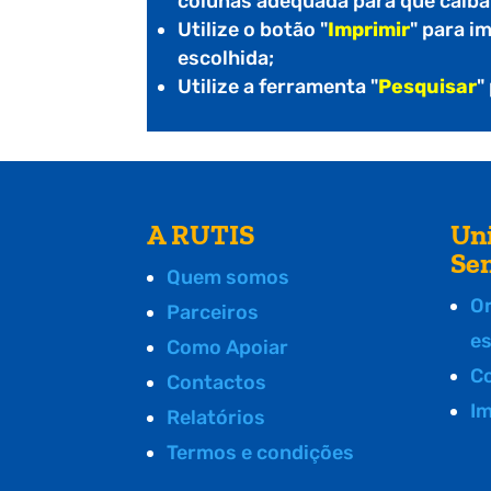
colunas adequada para que caiba
Utilize o botão "
Imprimir
" para i
escolhida;
Utilize a ferramenta "
Pesquisar
"
A RUTIS
Un
Se
Quem somos
O
Parceiros
e
Como Apoiar
C
Contactos
I
Relatórios
Termos e condições