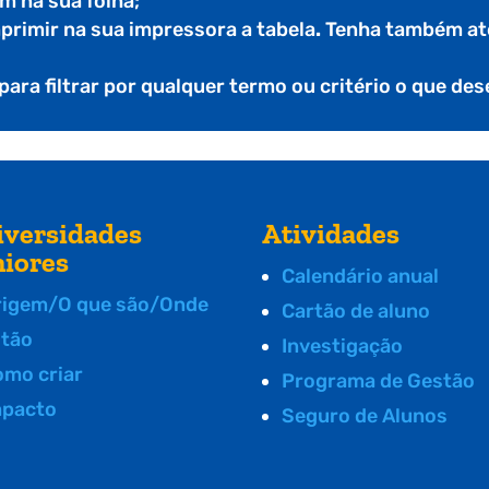
m na sua folha;
mprimir na sua impressora a tabela
.
Tenha também ate
 para filtrar por qualquer termo ou critério o que de
iversidades
Atividades
niores
Calendário anual
rigem/O que são/Onde
Cartão de aluno
stão
Investigação
omo criar
Programa de Gestão
mpacto
Seguro de Alunos