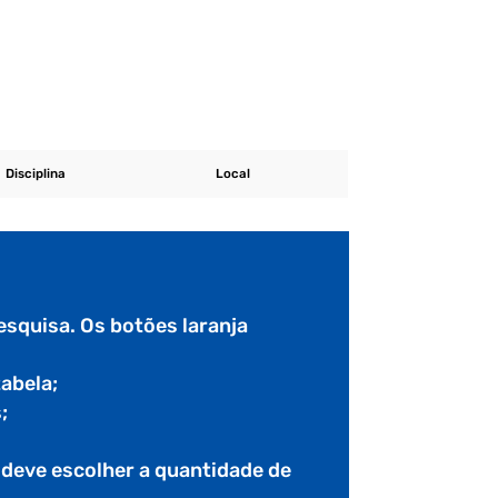
Disciplina
Local
esquisa. Os botões laranja
tabela;
;
e deve escolher a quantidade de