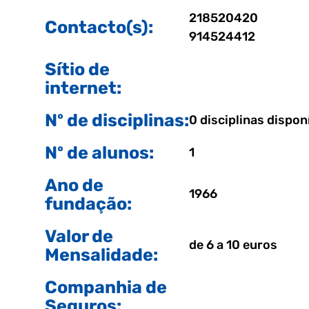
218520420
Contacto(s):
914524412
Sítio de
internet:
Nº de disciplinas:
0 disciplinas dispon
Nº de alunos:
1
Ano de
1966
fundação:
Valor de
de 6 a 10 euros
Mensalidade:
Companhia de
Seguros: