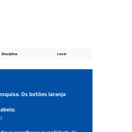
Disciplina
Local
esquisa. Os botões laranja
tabela;
;