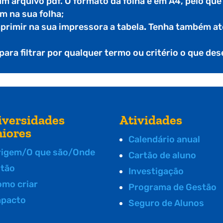
 um arquivo pdf. O formato da folha é em A4, pelo qu
m na sua folha;
mprimir na sua impressora a tabela
.
Tenha também ate
 para filtrar por qualquer termo ou critério o que de
iversidades
Atividades
niores
Calendário anual
rigem/O que são/Onde
Cartão de aluno
stão
Investigação
omo criar
Programa de Gestão
mpacto
Seguro de Alunos