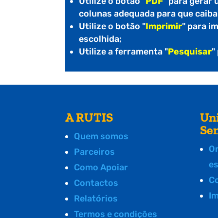
Utilize o botão "
PDF
" para gerar
colunas adequada para que caiba
Utilize o botão "
Imprimir
" para i
escolhida;
Utilize a ferramenta "
Pesquisar
"
A RUTIS
Un
Se
Quem somos
O
Parceiros
e
Como Apoiar
C
Contactos
I
Relatórios
Termos e condições