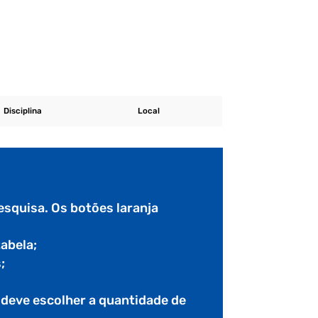
Disciplina
Local
esquisa. Os botões laranja
tabela;
;
e deve escolher a quantidade de