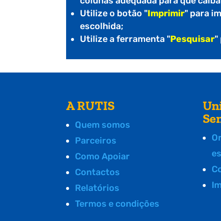
colunas adequada para que caiba
Utilize o botão "
Imprimir
" para i
escolhida;
Utilize a ferramenta "
Pesquisar
"
A RUTIS
Un
Se
Quem somos
O
Parceiros
e
Como Apoiar
C
Contactos
I
Relatórios
Termos e condições