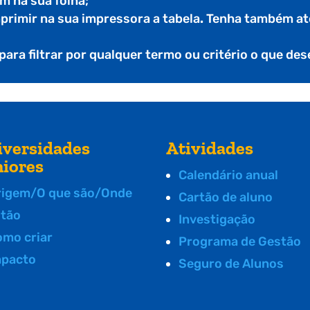
m na sua folha;
mprimir na sua impressora a tabela
.
Tenha também ate
 para filtrar por qualquer termo ou critério o que de
iversidades
Atividades
niores
Calendário anual
rigem/O que são/Onde
Cartão de aluno
stão
Investigação
omo criar
Programa de Gestão
mpacto
Seguro de Alunos