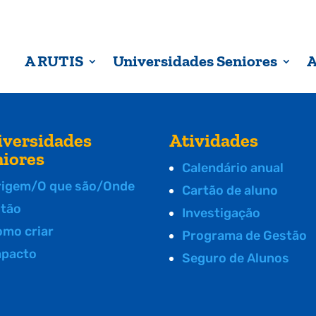
A RUTIS
Universidades Seniores
A
iversidades
Atividades
niores
Calendário anual
rigem/O que são/Onde
Cartão de aluno
stão
Investigação
omo criar
Programa de Gestão
mpacto
Seguro de Alunos