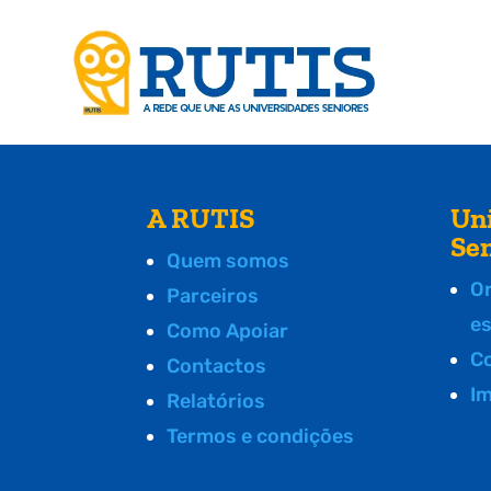
A RUTIS
Un
Se
Quem somos
O
Parceiros
e
Como Apoiar
C
Contactos
I
Relatórios
Termos e condições