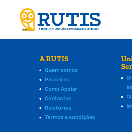
A RUTIS
Un
Se
Quem somos
O
Parceiros
e
Como Apoiar
C
Contactos
I
Relatórios
Termos e condições