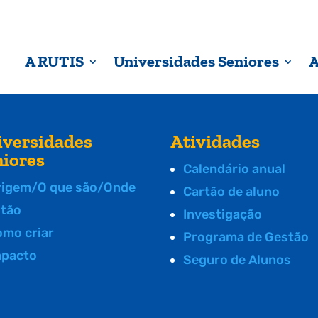
A RUTIS
Universidades Seniores
A
iversidades
Atividades
niores
Calendário anual
rigem/O que são/Onde
Cartão de aluno
stão
Investigação
omo criar
Programa de Gestão
mpacto
Seguro de Alunos