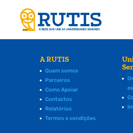
A RUTIS
Un
Se
Quem somos
O
Parceiros
e
Como Apoiar
C
Contactos
I
Relatórios
Termos e condições