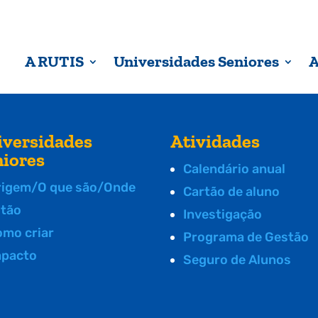
A RUTIS
Universidades Seniores
A
iversidades
Atividades
niores
Calendário anual
rigem/O que são/Onde
Cartão de aluno
stão
Investigação
omo criar
Programa de Gestão
mpacto
Seguro de Alunos