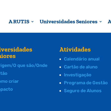
A RUTIS
Universidades Seniores
A
iversidades
Atividades
niores
Calendário anual
rigem/O que são/Onde
Cartão de aluno
stão
Investigação
omo criar
Programa de Gestão
mpacto
Seguro de Alunos