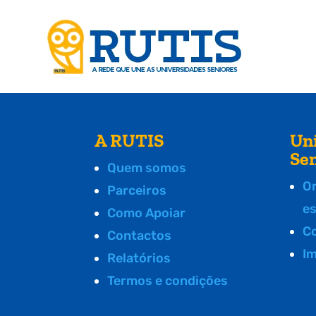
A RUTIS
Un
Se
Quem somos
O
Parceiros
e
Como Apoiar
C
Contactos
I
Relatórios
Termos e condições