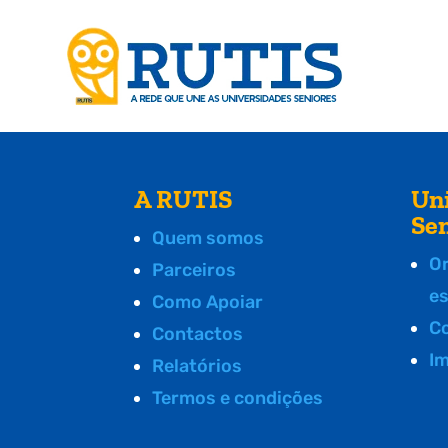
A RUTIS
Un
Se
Quem somos
O
Parceiros
e
Como Apoiar
C
Contactos
I
Relatórios
Termos e condições