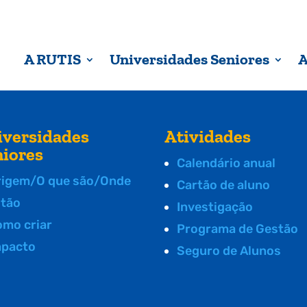
A RUTIS
Universidades Seniores
A
iversidades
Atividades
niores
Calendário anual
rigem/O que são/Onde
Cartão de aluno
stão
Investigação
omo criar
Programa de Gestão
mpacto
Seguro de Alunos