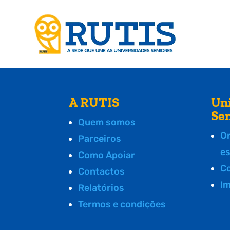
A RUTIS
Un
Se
Quem somos
O
Parceiros
e
Como Apoiar
C
Contactos
I
Relatórios
Termos e condições