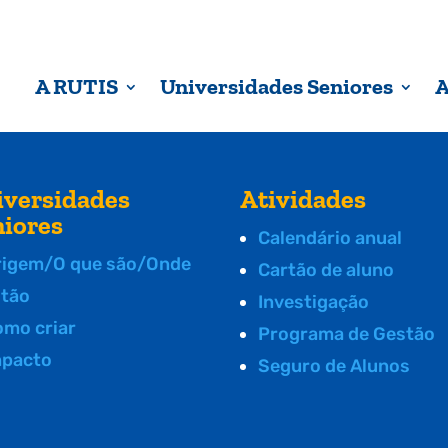
A RUTIS
Universidades Seniores
A
iversidades
Atividades
niores
Calendário anual
rigem/O que são/Onde
Cartão de aluno
stão
Investigação
omo criar
Programa de Gestão
mpacto
Seguro de Alunos