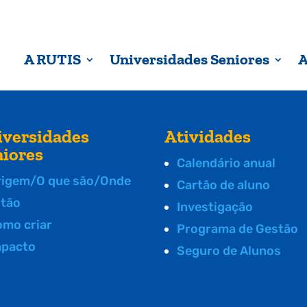
A RUTIS
Universidades Seniores
A
iversidades
Atividades
niores
Calendário anual
rigem/O que são/Onde
Cartão de aluno
stão
Investigação
omo criar
Programa de Gestão
mpacto
Seguro de Alunos