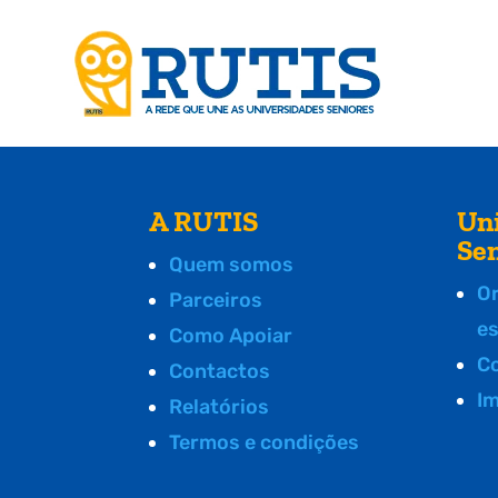
A RUTIS
Un
Se
Quem somos
O
Parceiros
e
Como Apoiar
C
Contactos
I
Relatórios
Termos e condições