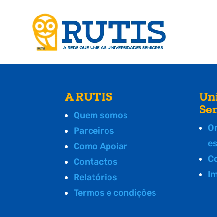
A RUTIS
Un
Se
Quem somos
O
Parceiros
e
Como Apoiar
C
Contactos
I
Relatórios
Termos e condições