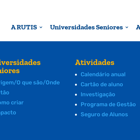
A RUTIS
Universidades Seniores
A
iversidades
Atividades
niores
Calendário anual
rigem/O que são/Onde
Cartão de aluno
stão
Investigação
omo criar
Programa de Gestão
mpacto
Seguro de Alunos