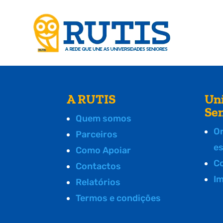
A RUTIS
Un
Se
Quem somos
O
Parceiros
e
Como Apoiar
C
Contactos
I
Relatórios
Termos e condições