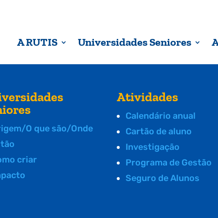
A RUTIS
Universidades Seniores
A
iversidades
Atividades
niores
Calendário anual
rigem/O que são/Onde
Cartão de aluno
stão
Investigação
omo criar
Programa de Gestão
mpacto
Seguro de Alunos