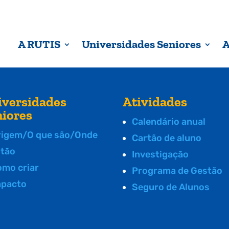
A RUTIS
Universidades Seniores
A
iversidades
Atividades
niores
Calendário anual
rigem/O que são/Onde
Cartão de aluno
stão
Investigação
omo criar
Programa de Gestão
mpacto
Seguro de Alunos