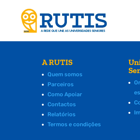
A RUTIS
Un
Se
Quem somos
O
Parceiros
e
Como Apoiar
C
Contactos
I
Relatórios
Termos e condições