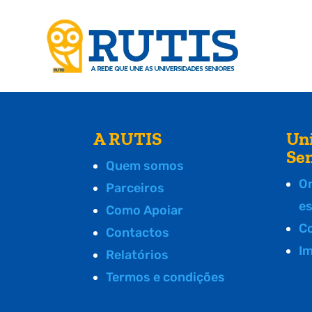
A RUTIS
Un
Se
Quem somos
O
Parceiros
e
Como Apoiar
C
Contactos
I
Relatórios
Termos e condições