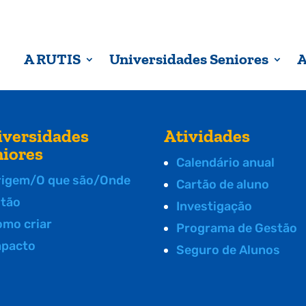
A RUTIS
Universidades Seniores
A
iversidades
Atividades
niores
Calendário anual
rigem/O que são/Onde
Cartão de aluno
stão
Investigação
omo criar
Programa de Gestão
mpacto
Seguro de Alunos