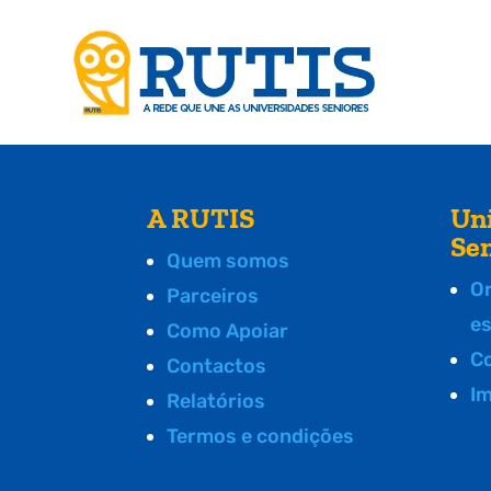
A RUTIS
Un
Se
Quem somos
O
Parceiros
e
Como Apoiar
C
Contactos
I
Relatórios
Termos e condições