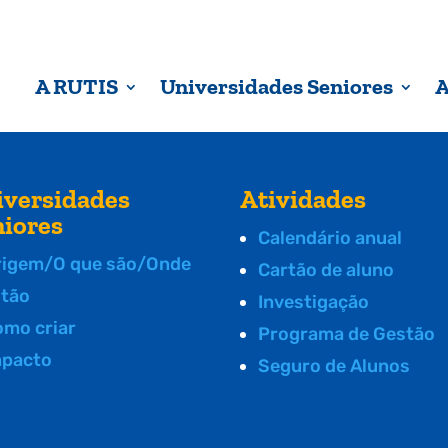
A RUTIS
Universidades Seniores
A
iversidades
Atividades
niores
Calendário anual
rigem/O que são/Onde
Cartão de aluno
stão
Investigação
omo criar
Programa de Gestão
mpacto
Seguro de Alunos