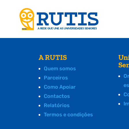
A RUTIS
Un
Se
Quem somos
O
Parceiros
e
Como Apoiar
C
Contactos
I
Relatórios
Termos e condições