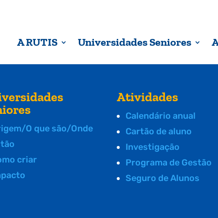
A RUTIS
Universidades Seniores
A
iversidades
Atividades
niores
Calendário anual
rigem/O que são/Onde
Cartão de aluno
stão
Investigação
omo criar
Programa de Gestão
mpacto
Seguro de Alunos