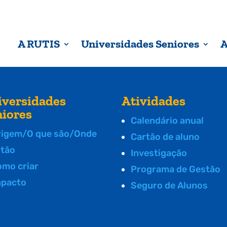
A RUTIS
Universidades Seniores
A
iversidades
Atividades
niores
Calendário anual
rigem/O que são/Onde
Cartão de aluno
stão
Investigação
omo criar
Programa de Gestão
mpacto
Seguro de Alunos