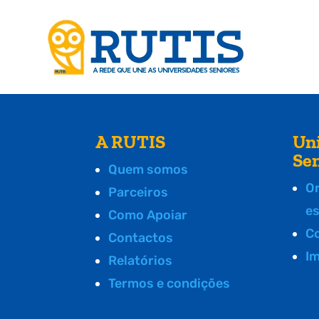
A RUTIS
Un
Se
Quem somos
O
Parceiros
e
Como Apoiar
C
Contactos
I
Relatórios
Termos e condições