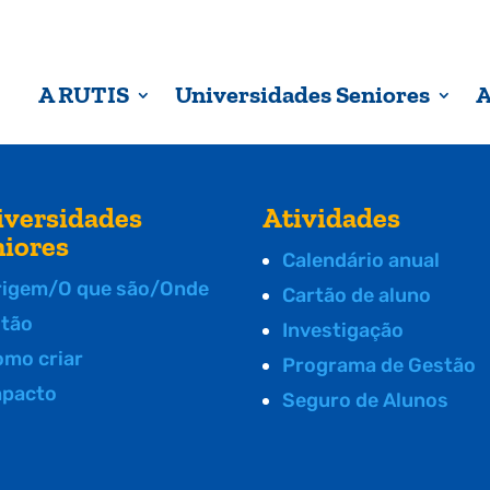
A RUTIS
Universidades Seniores
A
iversidades
Atividades
niores
Calendário anual
rigem/O que são/Onde
Cartão de aluno
stão
Investigação
omo criar
Programa de Gestão
mpacto
Seguro de Alunos