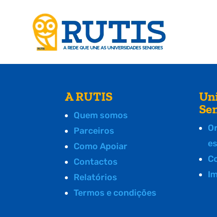
A RUTIS
Un
Se
Quem somos
O
Parceiros
e
Como Apoiar
C
Contactos
I
Relatórios
Termos e condições