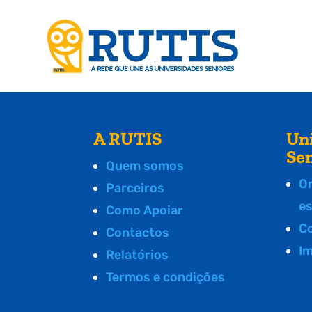
A RUTIS
Un
Se
Quem somos
O
Parceiros
e
Como Apoiar
C
Contactos
I
Relatórios
Termos e condições