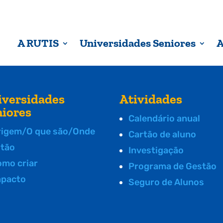
A RUTIS
Universidades Seniores
A
iversidades
Atividades
niores
Calendário anual
rigem/O que são/Onde
Cartão de aluno
stão
Investigação
omo criar
Programa de Gestão
mpacto
Seguro de Alunos