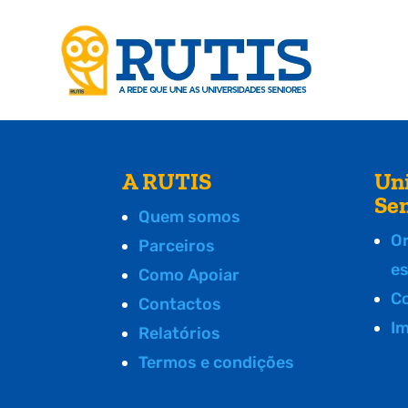
A RUTIS
Un
Se
Quem somos
O
Parceiros
e
Como Apoiar
C
Contactos
I
Relatórios
Termos e condições