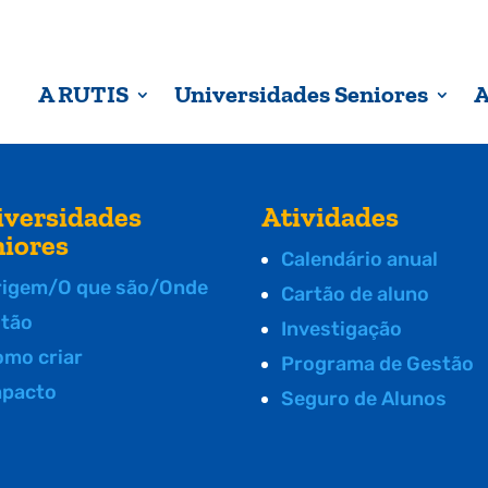
A RUTIS
Universidades Seniores
A
iversidades
Atividades
niores
Calendário anual
rigem/O que são/Onde
Cartão de aluno
stão
Investigação
omo criar
Programa de Gestão
mpacto
Seguro de Alunos