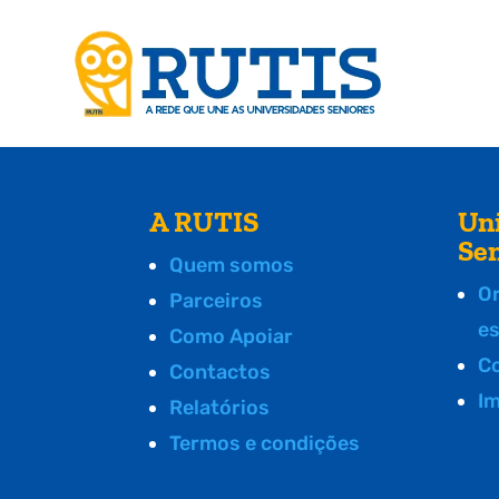
A RUTIS
Un
Se
Quem somos
O
Parceiros
e
Como Apoiar
C
Contactos
I
Relatórios
Termos e condições