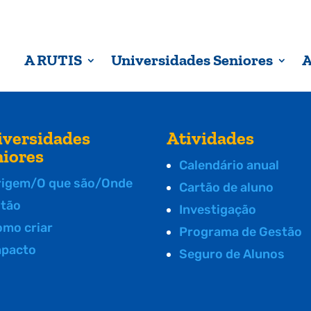
A RUTIS
Universidades Seniores
A
iversidades
Atividades
niores
Calendário anual
rigem/O que são/Onde
Cartão de aluno
stão
Investigação
omo criar
Programa de Gestão
mpacto
Seguro de Alunos