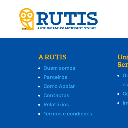
A RUTIS
Un
Se
Quem somos
O
Parceiros
e
Como Apoiar
C
Contactos
I
Relatórios
Termos e condições