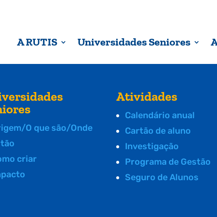
A RUTIS
Universidades Seniores
A
iversidades
Atividades
niores
Calendário anual
rigem/O que são/Onde
Cartão de aluno
stão
Investigação
omo criar
Programa de Gestão
mpacto
Seguro de Alunos