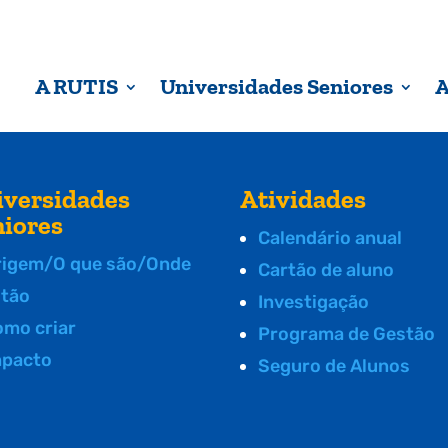
A RUTIS
Universidades Seniores
A
iversidades
Atividades
niores
Calendário anual
rigem/O que são/Onde
Cartão de aluno
stão
Investigação
omo criar
Programa de Gestão
mpacto
Seguro de Alunos