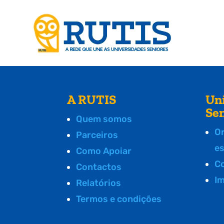
A RUTIS
Un
Se
Quem somos
O
Parceiros
e
Como Apoiar
C
Contactos
I
Relatórios
Termos e condições