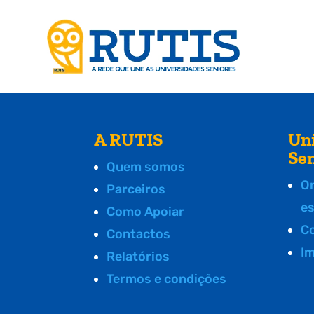
A RUTIS
Un
Se
Quem somos
O
Parceiros
e
Como Apoiar
C
Contactos
I
Relatórios
Termos e condições