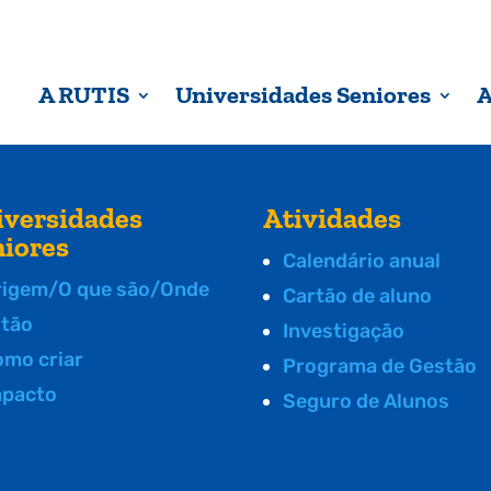
A RUTIS
Universidades Seniores
A
iversidades
Atividades
niores
Calendário anual
rigem/O que são/Onde
Cartão de aluno
stão
Investigação
omo criar
Programa de Gestão
mpacto
Seguro de Alunos