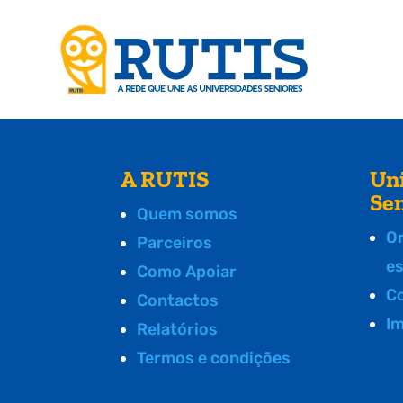
A RUTIS
Un
Se
Quem somos
O
Parceiros
e
Como Apoiar
C
Contactos
I
Relatórios
Termos e condições