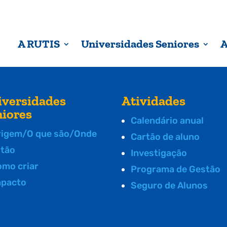
A RUTIS
Universidades Seniores
A
iversidades
Atividades
niores
Calendário anual
rigem/O que são/Onde
Cartão de aluno
stão
Investigação
omo criar
Programa de Gestão
mpacto
Seguro de Alunos