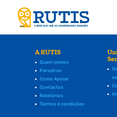
A RUTIS
Un
Se
Quem somos
O
Parceiros
e
Como Apoiar
C
Contactos
I
Relatórios
Termos e condições