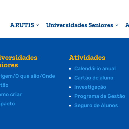
A RUTIS
Universidades Seniores
A
iversidades
Atividades
niores
Calendário anual
rigem/O que são/Onde
Cartão de aluno
stão
Investigação
omo criar
Programa de Gestão
mpacto
Seguro de Alunos