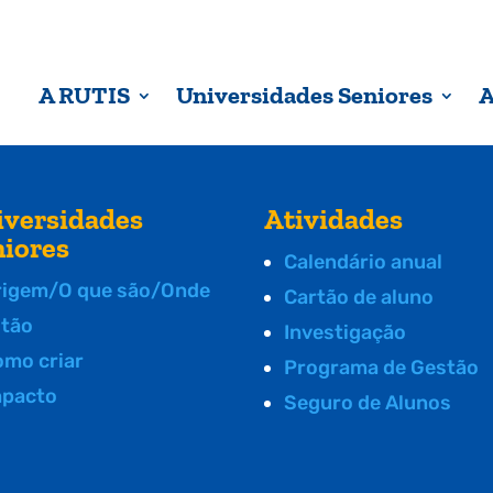
A RUTIS
Universidades Seniores
A
iversidades
Atividades
niores
Calendário anual
rigem/O que são/Onde
Cartão de aluno
stão
Investigação
omo criar
Programa de Gestão
mpacto
Seguro de Alunos