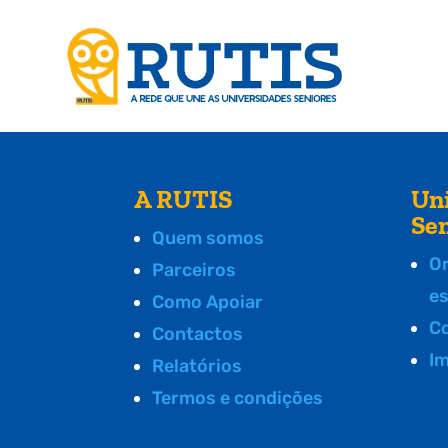
A RUTIS
Un
Se
Quem somos
O
Parceiros
e
Como Apoiar
C
Contactos
I
Relatórios
Termos e condições