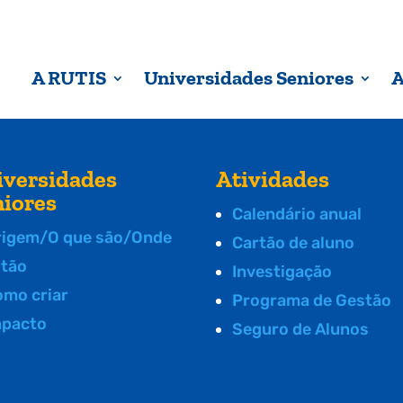
A RUTIS
Universidades Seniores
A
iversidades
Atividades
niores
Calendário anual
rigem/O que são/Onde
Cartão de aluno
stão
Investigação
omo criar
Programa de Gestão
mpacto
Seguro de Alunos