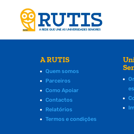
A RUTIS
Un
Se
Quem somos
O
Parceiros
e
Como Apoiar
C
Contactos
I
Relatórios
Termos e condições