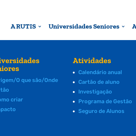
A RUTIS
Universidades Seniores
A
iversidades
Atividades
niores
Calendário anual
rigem/O que são/Onde
Cartão de aluno
stão
Investigação
omo criar
Programa de Gestão
mpacto
Seguro de Alunos