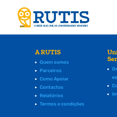
A RUTIS
Un
Se
Quem somos
O
Parceiros
e
Como Apoiar
C
Contactos
I
Relatórios
Termos e condições