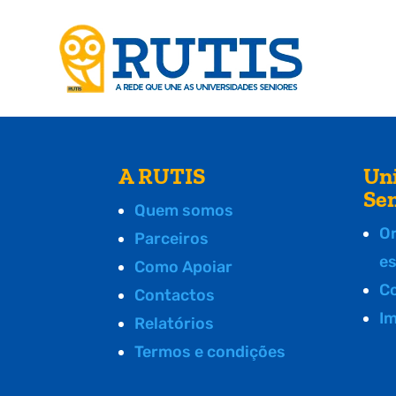
A RUTIS
Un
Se
Quem somos
O
Parceiros
e
Como Apoiar
C
Contactos
I
Relatórios
Termos e condições