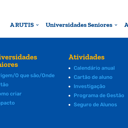
A RUTIS
Universidades Seniores
A
iversidades
Atividades
niores
Calendário anual
rigem/O que são/Onde
Cartão de aluno
stão
Investigação
omo criar
Programa de Gestão
mpacto
Seguro de Alunos