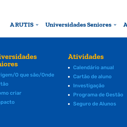
A RUTIS
Universidades Seniores
A
iversidades
Atividades
niores
Calendário anual
rigem/O que são/Onde
Cartão de aluno
stão
Investigação
omo criar
Programa de Gestão
mpacto
Seguro de Alunos