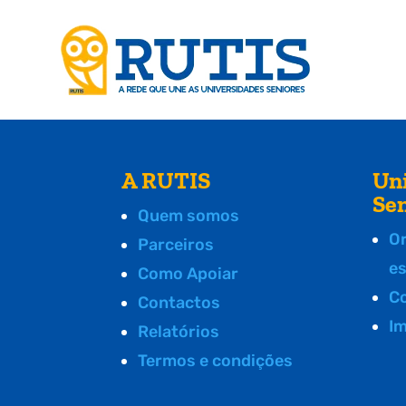
A RUTIS
Un
Se
Quem somos
O
Parceiros
e
Como Apoiar
C
Contactos
I
Relatórios
Termos e condições