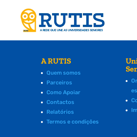
A RUTIS
Un
Se
Quem somos
O
Parceiros
e
Como Apoiar
C
Contactos
I
Relatórios
Termos e condições