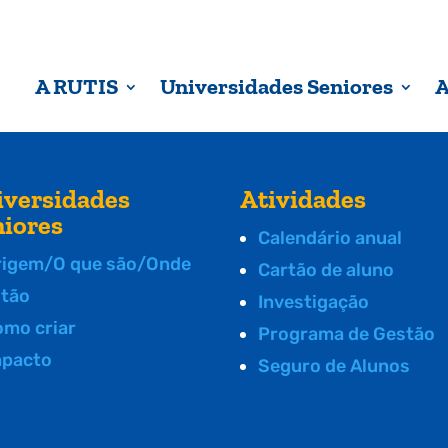
A RUTIS
Universidades Seniores
A
iversidades
Atividades
niores
Calendário anual
rigem/O que são/Onde
Cartão de aluno
stão
Investigação
omo criar
Programa de Gestão
mpacto
Seguro de Alunos