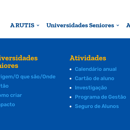
A RUTIS
Universidades Seniores
A
iversidades
Atividades
niores
Calendário anual
rigem/O que são/Onde
Cartão de aluno
stão
Investigação
omo criar
Programa de Gestão
mpacto
Seguro de Alunos