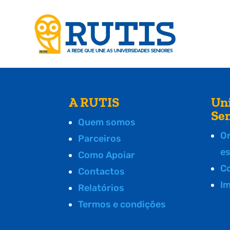
A RUTIS
Un
Se
Quem somos
O
Parceiros
e
Como Apoiar
C
Contactos
I
Relatórios
Termos e condições