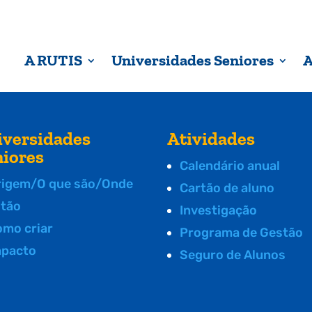
A RUTIS
Universidades Seniores
A
iversidades
Atividades
niores
Calendário anual
rigem/O que são/Onde
Cartão de aluno
stão
Investigação
omo criar
Programa de Gestão
mpacto
Seguro de Alunos