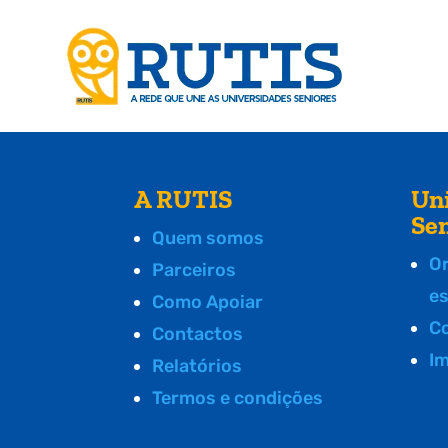
A RUTIS
Un
Se
Quem somos
O
Parceiros
e
Como Apoiar
C
Contactos
I
Relatórios
Termos e condições