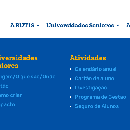
A RUTIS
Universidades Seniores
A
iversidades
Atividades
niores
Calendário anual
rigem/O que são/Onde
Cartão de aluno
stão
Investigação
omo criar
Programa de Gestão
mpacto
Seguro de Alunos