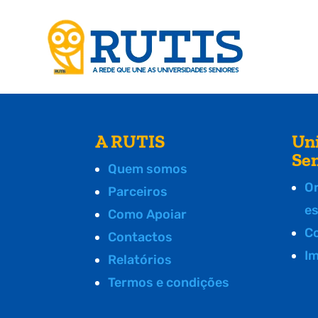
A RUTIS
Un
Se
Quem somos
O
Parceiros
e
Como Apoiar
C
Contactos
I
Relatórios
Termos e condições