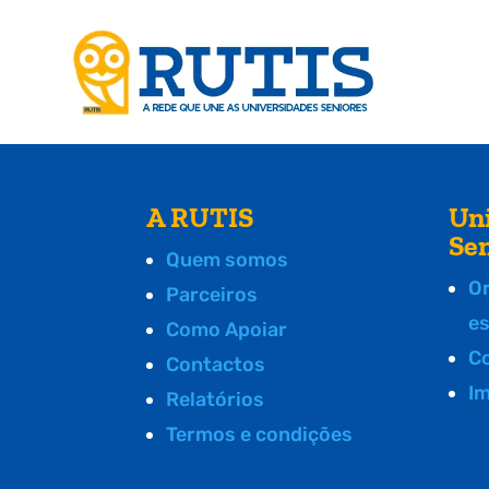
A RUTIS
Un
Se
Quem somos
O
Parceiros
e
Como Apoiar
C
Contactos
I
Relatórios
Termos e condições