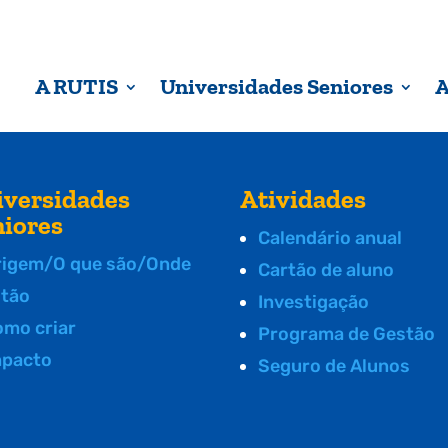
A RUTIS
Universidades Seniores
A
iversidades
Atividades
niores
Calendário anual
rigem/O que são/Onde
Cartão de aluno
stão
Investigação
omo criar
Programa de Gestão
mpacto
Seguro de Alunos