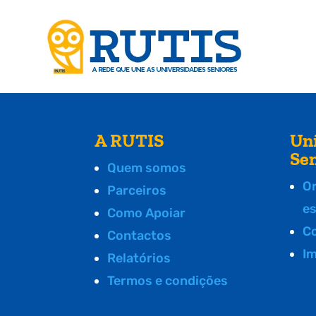
A RUTIS
Un
Se
Quem somos
O
Parceiros
e
Como Apoiar
C
Contactos
I
Relatórios
Termos e condições