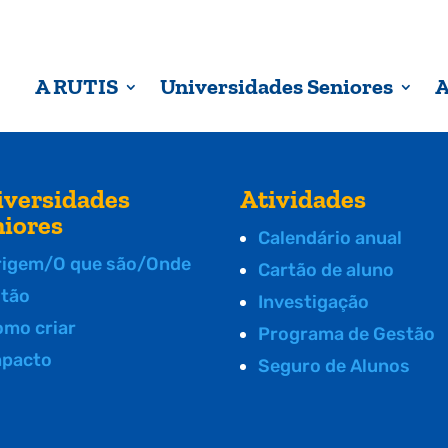
A RUTIS
Universidades Seniores
A
iversidades
Atividades
niores
Calendário anual
rigem/O que são/Onde
Cartão de aluno
stão
Investigação
omo criar
Programa de Gestão
mpacto
Seguro de Alunos