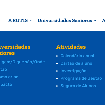
A RUTIS
Universidades Seniores
A
iversidades
Atividades
niores
Calendário anual
rigem/O que são/Onde
Cartão de aluno
stão
Investigação
omo criar
Programa de Gestão
mpacto
Seguro de Alunos