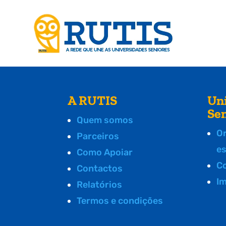
A RUTIS
Un
Se
Quem somos
O
Parceiros
e
Como Apoiar
C
Contactos
I
Relatórios
Termos e condições