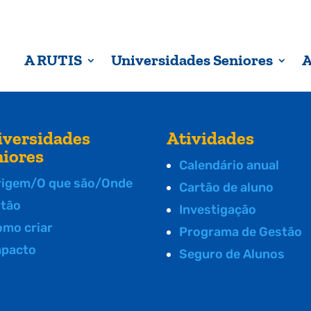
A RUTIS
Universidades Seniores
A
iversidades
Atividades
niores
Calendário anual
rigem/O que são/Onde
Cartão de aluno
stão
Investigação
omo criar
Programa de Gestão
mpacto
Seguro de Alunos