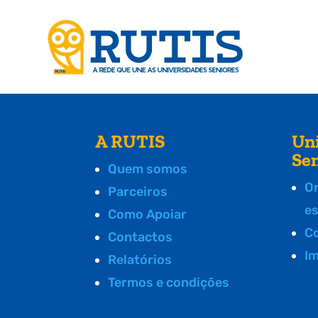
A RUTIS
Un
Se
Quem somos
O
Parceiros
e
Como Apoiar
C
Contactos
I
Relatórios
Termos e condições