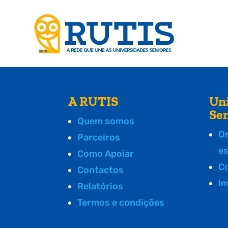
A RUTIS
Un
Se
Quem somos
O
Parceiros
e
Como Apoiar
C
Contactos
I
Relatórios
Termos e condições