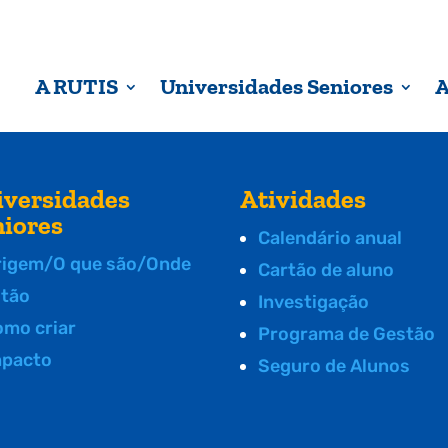
A RUTIS
Universidades Seniores
A
iversidades
Atividades
niores
Calendário anual
rigem/O que são/Onde
Cartão de aluno
stão
Investigação
omo criar
Programa de Gestão
mpacto
Seguro de Alunos