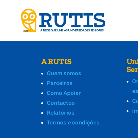
A RUTIS
Un
Se
Quem somos
O
Parceiros
e
Como Apoiar
C
Contactos
I
Relatórios
Termos e condições