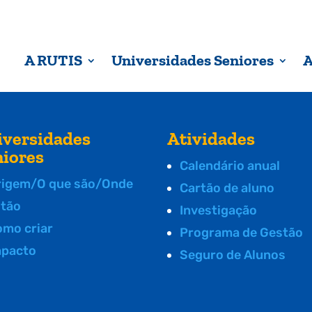
A RUTIS
Universidades Seniores
A
iversidades
Atividades
niores
Calendário anual
rigem/O que são/Onde
Cartão de aluno
stão
Investigação
omo criar
Programa de Gestão
mpacto
Seguro de Alunos