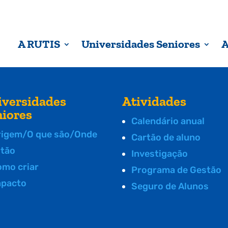
A RUTIS
Universidades Seniores
A
iversidades
Atividades
niores
Calendário anual
rigem/O que são/Onde
Cartão de aluno
stão
Investigação
omo criar
Programa de Gestão
mpacto
Seguro de Alunos