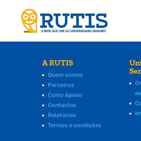
A RUTIS
Un
Se
Quem somos
O
Parceiros
e
Como Apoiar
C
Contactos
I
Relatórios
Termos e condições